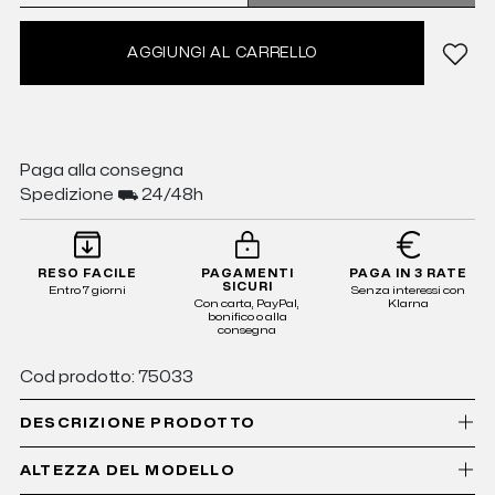
AGGIUNGI AL CARRELLO
Paga alla consegna
Spedizione ⛟ 24/48h
RESO FACILE
PAGAMENTI
PAGA IN 3 RATE
SICURI
Entro 7 giorni
Senza interessi con
Con carta, PayPal,
Klarna
bonifico o alla
consegna
Cod prodotto: 75033
DESCRIZIONE PRODOTTO
ALTEZZA DEL MODELLO