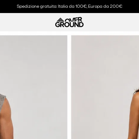
Spedizione gratuita: Italia da 100€, Europa da 200€