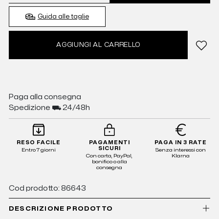
Guida alle taglie
AGGIUNGI AL CARRELLO
Paga alla consegna
Spedizione ⛟ 24/48h
RESO FACILE
PAGAMENTI
PAGA IN 3 RATE
SICURI
Entro 7 giorni
Senza interessi con
Con carta, PayPal,
Klarna
bonifico o alla
consegna
Cod prodotto: 86643
DESCRIZIONE PRODOTTO