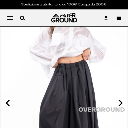
Spedizione gratuita: Italia da 100€, Europa da 200€
LOG IN