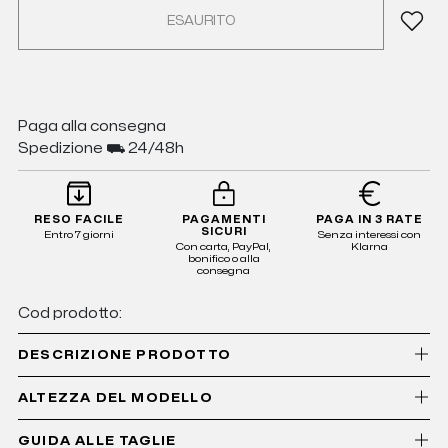
ESAURITO
Paga alla consegna
Spedizione ⛟ 24/48h
RESO FACILE
PAGAMENTI
PAGA IN 3 RATE
SICURI
Entro 7 giorni
Senza interessi con
Con carta, PayPal,
Klarna
bonifico o alla
consegna
Cod prodotto:
DESCRIZIONE PRODOTTO
ALTEZZA DEL MODELLO
GUIDA ALLE TAGLIE