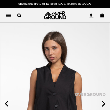
Spedizione gratuita: Italia da 100€, Europa da 200€
LOG IN