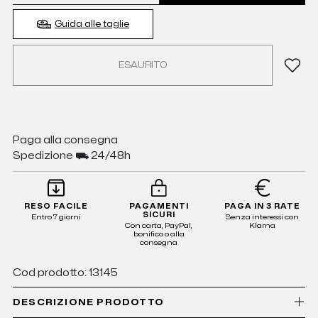
Guida alle taglie
ESAURITO
Paga alla consegna
Spedizione ⛟ 24/48h
RESO FACILE
PAGAMENTI
PAGA IN 3 RATE
SICURI
Entro 7 giorni
Senza interessi con
Con carta, PayPal,
Klarna
bonifico o alla
consegna
Cod prodotto: 13145
DESCRIZIONE PRODOTTO