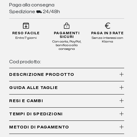
Paga alla consegna
Spedizione ⛟ 24/48h
RESO FACILE
PAGAMENTI
PAGA IN 3 RATE
SICURI
Entro 7 giorni
Senza interessi con
Con carta, PayPal,
Klarna
bonifico o alla
consegna
Cod prodotto:
DESCRIZIONE PRODOTTO
GUIDA ALLE TAGLIE
RESI E CAMBI
TEMPI DI SPEDIZIONI
METODI DI PAGAMENTO