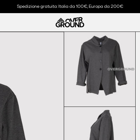
Spedizione gratuita: Italia da 100€, Europa da 200€