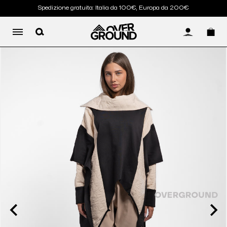
Spedizione gratuita: Italia da 100€, Europa da 200€
LOG IN