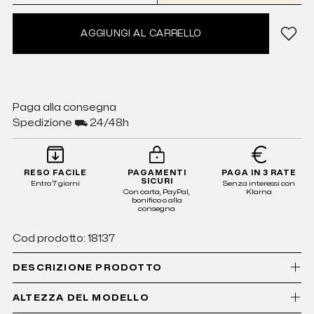
AGGIUNGI AL CARRELLO
Paga alla consegna
Spedizione ⛟ 24/48h
RESO FACILE
PAGAMENTI
PAGA IN 3 RATE
SICURI
Entro 7 giorni
Senza interessi con
Con carta, PayPal,
Klarna
bonifico o alla
consegna
Cod prodotto: 18137
DESCRIZIONE PRODOTTO
ALTEZZA DEL MODELLO