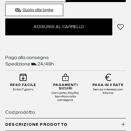
Guida alle taglie
AGGIUNGI AL CARRELLO
Paga alla consegna
Spedizione ⛟ 24/48h
RESO FACILE
PAGAMENTI
PAGA IN 3 RATE
SICURI
Entro 7 giorni
Senza interessi con
Con carta, PayPal,
Klarna
bonifico o alla
consegna
Cod prodotto:
DESCRIZIONE PRODOTTO