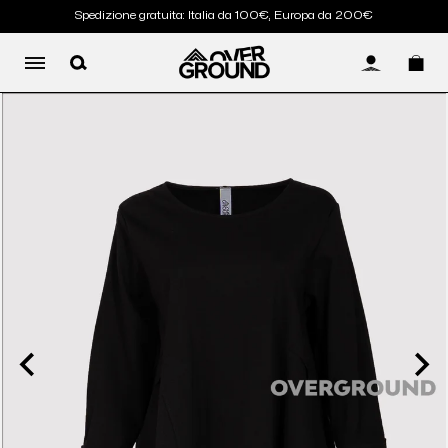
Spedizione gratuita: Italia da 100€, Europa da 200€
LOG IN