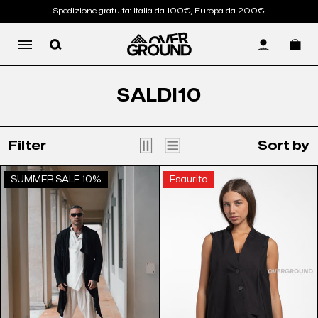
Spedizione gratuita: Italia da 100€, Europa da 200€
LOG IN
SALDI10
Filter
Sort by
SUMMER SALE 10%
Esaurito